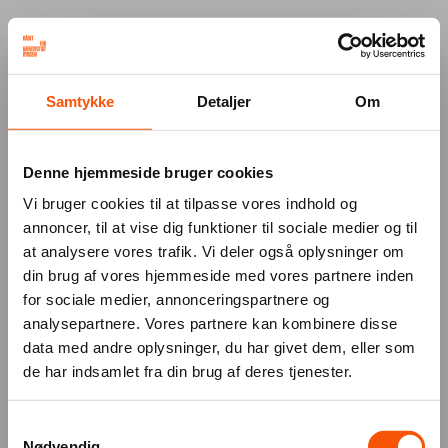
Your browser was unable to load
Samtykke
Detaljer
Om
the application
We've been notified of the issue. Please try 
again in a few moments and make sure not 
Denne hjemmeside bruger cookies
to use ad-blockers.
Vi bruger cookies til at tilpasse vores indhold og
annoncer, til at vise dig funktioner til sociale medier og til
at analysere vores trafik. Vi deler også oplysninger om
din brug af vores hjemmeside med vores partnere inden
for sociale medier, annonceringspartnere og
analysepartnere. Vores partnere kan kombinere disse
data med andre oplysninger, du har givet dem, eller som
de har indsamlet fra din brug af deres tjenester.
Samtykkevalg
Nødvendig