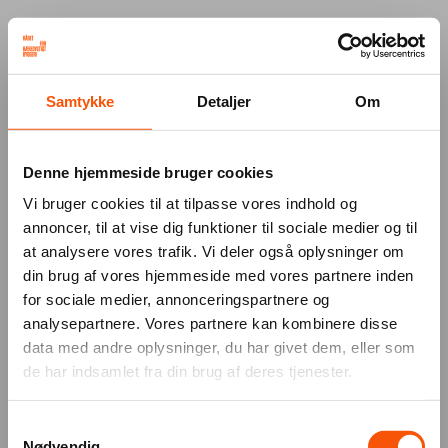
Your browser was unable to load
Samtykke
Detaljer
Om
the application
We've been notified of the issue. Please try 
again in a few moments and make sure not 
Denne hjemmeside bruger cookies
to use ad-blockers.
Vi bruger cookies til at tilpasse vores indhold og
annoncer, til at vise dig funktioner til sociale medier og til
at analysere vores trafik. Vi deler også oplysninger om
din brug af vores hjemmeside med vores partnere inden
for sociale medier, annonceringspartnere og
analysepartnere. Vores partnere kan kombinere disse
data med andre oplysninger, du har givet dem, eller som
de har indsamlet fra din brug af deres tjenester.
Samtykkevalg
Nødvendig