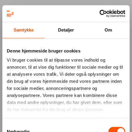
Your browser was unable to load
Samtykke
Detaljer
Om
the application
We've been notified of the issue. Please try 
again in a few moments and make sure not 
Denne hjemmeside bruger cookies
to use ad-blockers.
Vi bruger cookies til at tilpasse vores indhold og
annoncer, til at vise dig funktioner til sociale medier og til
at analysere vores trafik. Vi deler også oplysninger om
din brug af vores hjemmeside med vores partnere inden
for sociale medier, annonceringspartnere og
analysepartnere. Vores partnere kan kombinere disse
data med andre oplysninger, du har givet dem, eller som
de har indsamlet fra din brug af deres tjenester.
Samtykkevalg
Nødvendig