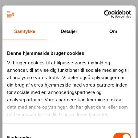
Your browser was unable to load
Samtykke
Detaljer
Om
the application
We've been notified of the issue. Please try 
again in a few moments and make sure not 
Denne hjemmeside bruger cookies
to use ad-blockers.
Vi bruger cookies til at tilpasse vores indhold og
annoncer, til at vise dig funktioner til sociale medier og til
at analysere vores trafik. Vi deler også oplysninger om
din brug af vores hjemmeside med vores partnere inden
for sociale medier, annonceringspartnere og
analysepartnere. Vores partnere kan kombinere disse
data med andre oplysninger, du har givet dem, eller som
de har indsamlet fra din brug af deres tjenester.
Samtykkevalg
Nødvendig