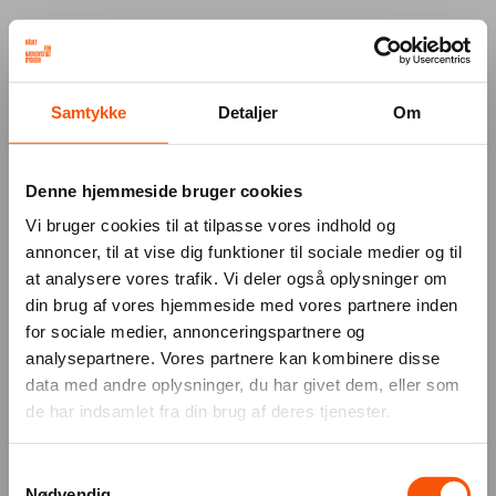
Your browser was unable to load
Samtykke
Detaljer
Om
the application
We've been notified of the issue. Please try 
again in a few moments and make sure not 
Denne hjemmeside bruger cookies
to use ad-blockers.
Vi bruger cookies til at tilpasse vores indhold og
annoncer, til at vise dig funktioner til sociale medier og til
at analysere vores trafik. Vi deler også oplysninger om
din brug af vores hjemmeside med vores partnere inden
for sociale medier, annonceringspartnere og
analysepartnere. Vores partnere kan kombinere disse
data med andre oplysninger, du har givet dem, eller som
de har indsamlet fra din brug af deres tjenester.
Samtykkevalg
Nødvendig