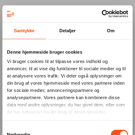
Your browser was unable to load
Samtykke
Detaljer
Om
the application
We've been notified of the issue. Please try 
again in a few moments and make sure not 
Denne hjemmeside bruger cookies
to use ad-blockers.
Vi bruger cookies til at tilpasse vores indhold og
annoncer, til at vise dig funktioner til sociale medier og til
at analysere vores trafik. Vi deler også oplysninger om
din brug af vores hjemmeside med vores partnere inden
for sociale medier, annonceringspartnere og
analysepartnere. Vores partnere kan kombinere disse
data med andre oplysninger, du har givet dem, eller som
de har indsamlet fra din brug af deres tjenester.
Samtykkevalg
Nødvendig