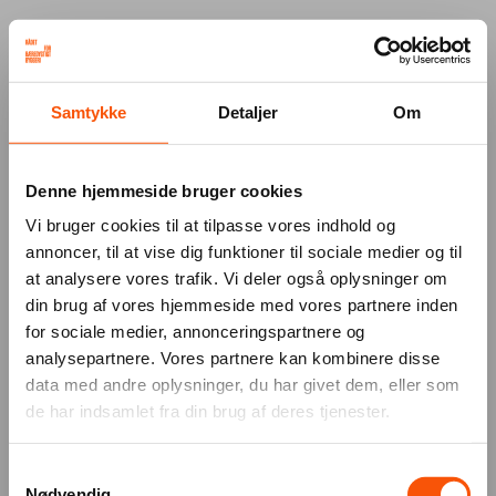
Your browser was unable to load
Samtykke
Detaljer
Om
the application
We've been notified of the issue. Please try 
again in a few moments and make sure not 
Denne hjemmeside bruger cookies
to use ad-blockers.
Vi bruger cookies til at tilpasse vores indhold og
annoncer, til at vise dig funktioner til sociale medier og til
at analysere vores trafik. Vi deler også oplysninger om
din brug af vores hjemmeside med vores partnere inden
for sociale medier, annonceringspartnere og
analysepartnere. Vores partnere kan kombinere disse
data med andre oplysninger, du har givet dem, eller som
de har indsamlet fra din brug af deres tjenester.
Samtykkevalg
Nødvendig