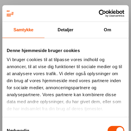
Your browser was unable to load
Samtykke
Detaljer
Om
the application
We've been notified of the issue. Please try 
again in a few moments and make sure not 
Denne hjemmeside bruger cookies
to use ad-blockers.
Vi bruger cookies til at tilpasse vores indhold og
annoncer, til at vise dig funktioner til sociale medier og til
at analysere vores trafik. Vi deler også oplysninger om
din brug af vores hjemmeside med vores partnere inden
for sociale medier, annonceringspartnere og
analysepartnere. Vores partnere kan kombinere disse
data med andre oplysninger, du har givet dem, eller som
de har indsamlet fra din brug af deres tjenester.
Samtykkevalg
Nødvendig