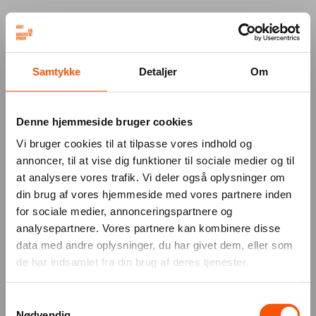
Your browser was unable to load
Samtykke
Detaljer
Om
the application
We've been notified of the issue. Please try 
again in a few moments and make sure not 
Denne hjemmeside bruger cookies
to use ad-blockers.
Vi bruger cookies til at tilpasse vores indhold og
annoncer, til at vise dig funktioner til sociale medier og til
at analysere vores trafik. Vi deler også oplysninger om
din brug af vores hjemmeside med vores partnere inden
for sociale medier, annonceringspartnere og
analysepartnere. Vores partnere kan kombinere disse
data med andre oplysninger, du har givet dem, eller som
de har indsamlet fra din brug af deres tjenester.
Samtykkevalg
Nødvendig