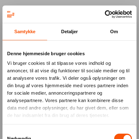
Your browser was unable to load
Samtykke
Detaljer
Om
the application
We've been notified of the issue. Please try 
again in a few moments and make sure not 
Denne hjemmeside bruger cookies
to use ad-blockers.
Vi bruger cookies til at tilpasse vores indhold og
annoncer, til at vise dig funktioner til sociale medier og til
at analysere vores trafik. Vi deler også oplysninger om
din brug af vores hjemmeside med vores partnere inden
for sociale medier, annonceringspartnere og
analysepartnere. Vores partnere kan kombinere disse
data med andre oplysninger, du har givet dem, eller som
de har indsamlet fra din brug af deres tjenester.
Samtykkevalg
Nødvendig