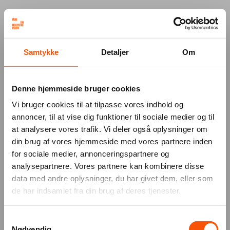
Your browser was unable to load
Samtykke
Detaljer
Om
the application
We've been notified of the issue. Please try 
again in a few moments and make sure not 
Denne hjemmeside bruger cookies
to use ad-blockers.
Vi bruger cookies til at tilpasse vores indhold og
annoncer, til at vise dig funktioner til sociale medier og til
at analysere vores trafik. Vi deler også oplysninger om
din brug af vores hjemmeside med vores partnere inden
for sociale medier, annonceringspartnere og
analysepartnere. Vores partnere kan kombinere disse
data med andre oplysninger, du har givet dem, eller som
de har indsamlet fra din brug af deres tjenester.
Samtykkevalg
Nødvendig