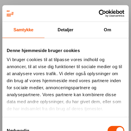
Your browser was unable to load
Samtykke
Detaljer
Om
the application
We've been notified of the issue. Please try 
again in a few moments and make sure not 
Denne hjemmeside bruger cookies
to use ad-blockers.
Vi bruger cookies til at tilpasse vores indhold og
annoncer, til at vise dig funktioner til sociale medier og til
at analysere vores trafik. Vi deler også oplysninger om
din brug af vores hjemmeside med vores partnere inden
for sociale medier, annonceringspartnere og
analysepartnere. Vores partnere kan kombinere disse
data med andre oplysninger, du har givet dem, eller som
de har indsamlet fra din brug af deres tjenester.
Samtykkevalg
Nødvendig