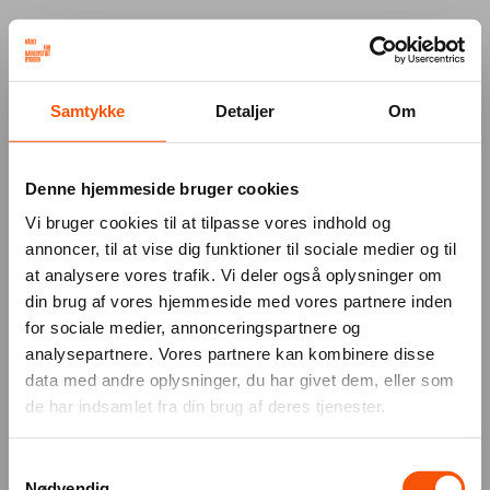
Your browser was unable to load
Samtykke
Detaljer
Om
the application
We've been notified of the issue. Please try 
again in a few moments and make sure not 
Denne hjemmeside bruger cookies
to use ad-blockers.
Vi bruger cookies til at tilpasse vores indhold og
annoncer, til at vise dig funktioner til sociale medier og til
at analysere vores trafik. Vi deler også oplysninger om
din brug af vores hjemmeside med vores partnere inden
for sociale medier, annonceringspartnere og
analysepartnere. Vores partnere kan kombinere disse
data med andre oplysninger, du har givet dem, eller som
de har indsamlet fra din brug af deres tjenester.
Samtykkevalg
Nødvendig