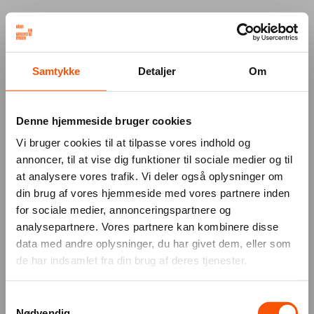
Your browser was unable to load
Samtykke
Detaljer
Om
the application
We've been notified of the issue. Please try 
again in a few moments and make sure not 
Denne hjemmeside bruger cookies
to use ad-blockers.
Vi bruger cookies til at tilpasse vores indhold og
annoncer, til at vise dig funktioner til sociale medier og til
at analysere vores trafik. Vi deler også oplysninger om
din brug af vores hjemmeside med vores partnere inden
for sociale medier, annonceringspartnere og
analysepartnere. Vores partnere kan kombinere disse
data med andre oplysninger, du har givet dem, eller som
de har indsamlet fra din brug af deres tjenester.
Samtykkevalg
Nødvendig