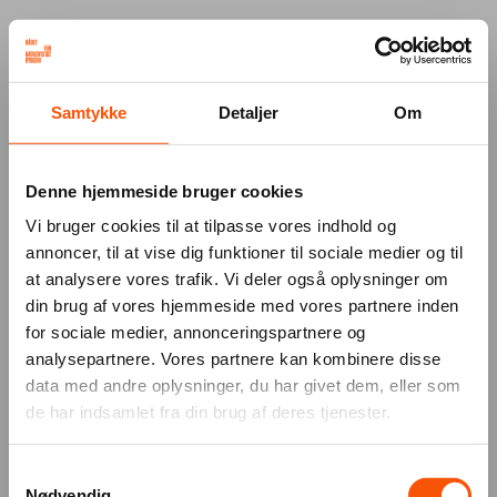
Your browser was unable to load
Samtykke
Detaljer
Om
the application
We've been notified of the issue. Please try 
again in a few moments and make sure not 
Denne hjemmeside bruger cookies
to use ad-blockers.
Vi bruger cookies til at tilpasse vores indhold og
annoncer, til at vise dig funktioner til sociale medier og til
at analysere vores trafik. Vi deler også oplysninger om
din brug af vores hjemmeside med vores partnere inden
for sociale medier, annonceringspartnere og
analysepartnere. Vores partnere kan kombinere disse
data med andre oplysninger, du har givet dem, eller som
de har indsamlet fra din brug af deres tjenester.
Samtykkevalg
Nødvendig