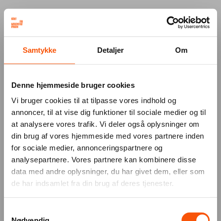
Your browser was unable to load
Samtykke
Detaljer
Om
the application
We've been notified of the issue. Please try 
again in a few moments and make sure not 
Denne hjemmeside bruger cookies
to use ad-blockers.
Vi bruger cookies til at tilpasse vores indhold og
annoncer, til at vise dig funktioner til sociale medier og til
at analysere vores trafik. Vi deler også oplysninger om
din brug af vores hjemmeside med vores partnere inden
for sociale medier, annonceringspartnere og
analysepartnere. Vores partnere kan kombinere disse
data med andre oplysninger, du har givet dem, eller som
de har indsamlet fra din brug af deres tjenester.
Samtykkevalg
Nødvendig