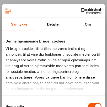
Your browser was unable to load
Samtykke
Detaljer
Om
the application
We've been notified of the issue. Please try 
again in a few moments and make sure not 
Denne hjemmeside bruger cookies
to use ad-blockers.
Vi bruger cookies til at tilpasse vores indhold og
annoncer, til at vise dig funktioner til sociale medier og til
at analysere vores trafik. Vi deler også oplysninger om
din brug af vores hjemmeside med vores partnere inden
for sociale medier, annonceringspartnere og
analysepartnere. Vores partnere kan kombinere disse
data med andre oplysninger, du har givet dem, eller som
de har indsamlet fra din brug af deres tjenester.
Samtykkevalg
Nødvendig